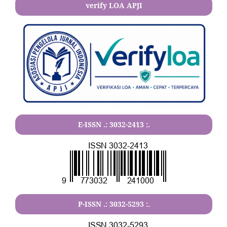
verify LOA APJI
E-ISSN .:
3032-2413
:.
P-ISSN .:
3032-5293
:.