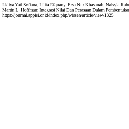
Lidiya Yati Sofiana, Lilita Efquany, Ersa Nur Khasanah, Naisyla 
Martin L. Hoffman: Integrasi Nilai Dan Perasaan Dalam Pembentuka
https://journal.appisi.or.id/index.php/wissen/article/view/1325.