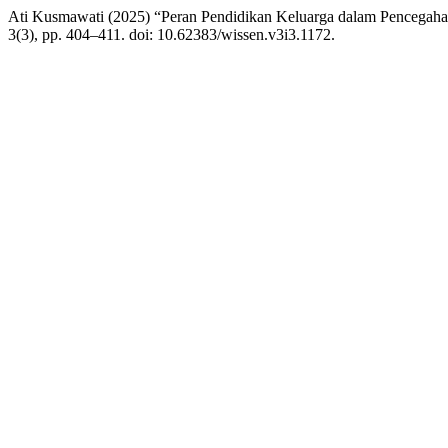
Ati Kusmawati (2025) “Peran Pendidikan Keluarga dalam Pencegah
3(3), pp. 404–411. doi: 10.62383/wissen.v3i3.1172.