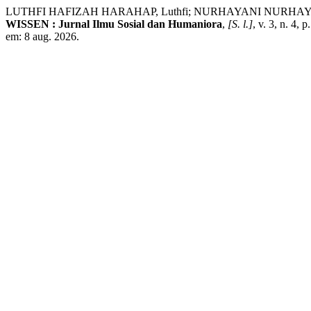
LUTHFI HAFIZAH HARAHAP, Luthfi; NURHAYANI NURHAYANI; RH
WISSEN : Jurnal Ilmu Sosial dan Humaniora
,
[S. l.]
, v. 3, n. 4,
em: 8 aug. 2026.