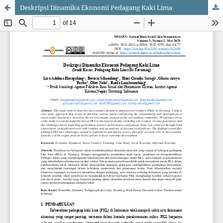
Deskripsi Dinamika Ekonomi Pedagang Kaki Lima