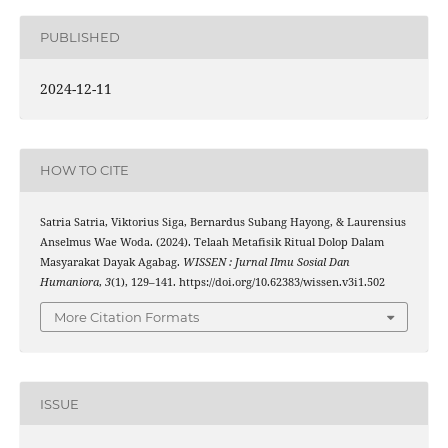
PUBLISHED
2024-12-11
HOW TO CITE
Satria Satria, Viktorius Siga, Bernardus Subang Hayong, & Laurensius
Anselmus Wae Woda. (2024). Telaah Metafisik Ritual Dolop Dalam
Masyarakat Dayak Agabag.
WISSEN : Jurnal Ilmu Sosial Dan
Humaniora
,
3
(1), 129–141. https://doi.org/10.62383/wissen.v3i1.502
More Citation Formats
ISSUE