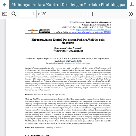
Hubungan Antara Kontrol Diri dengan Perilaku Phubbing pada Mahasiswa