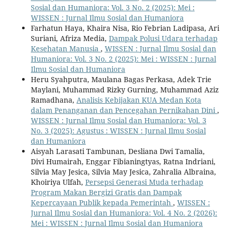
Sosial dan Humaniora: Vol. 3 No. 2 (2025): Mei :
WISSEN : Jurnal Ilmu Sosial dan Humaniora
Farhatun Haya, Khaira Nisa, Rio Febrian Ladipasa, Ari
Suriani, Afriza Media,
Dampak Polusi Udara terhadap
Kesehatan Manusia
,
WISSEN : Jurnal Ilmu Sosial dan
Humaniora: Vol. 3 No. 2 (2025): Mei : WISSEN : Jurnal
Ilmu Sosial dan Humaniora
Heru Syahputra, Maulana Bagas Perkasa, Adek Trie
Maylani, Muhammad Rizky Gurning, Muhammad Aziz
Ramadhana,
Analisis Kebijakan KUA Medan Kota
dalam Penanganan dan Pencegahan Pernikahan Dini
,
WISSEN : Jurnal Ilmu Sosial dan Humaniora: Vol. 3
No. 3 (2025): Agustus : WISSEN : Jurnal Ilmu Sosial
dan Humaniora
Aisyah Larasati Tambunan, Desliana Dwi Tamalia,
Divi Humairah, Enggar Fibianingtyas, Ratna Indriani,
Silvia May Jesica, Silvia May Jesica, Zahralia Albraina,
Khoiriya Ulfah,
Persepsi Generasi Muda terhadap
Program Makan Bergizi Gratis dan Dampak
Kepercayaan Publik kepada Pemerintah
,
WISSEN :
Jurnal Ilmu Sosial dan Humaniora: Vol. 4 No. 2 (2026):
Mei : WISSEN : Jurnal Ilmu Sosial dan Humaniora