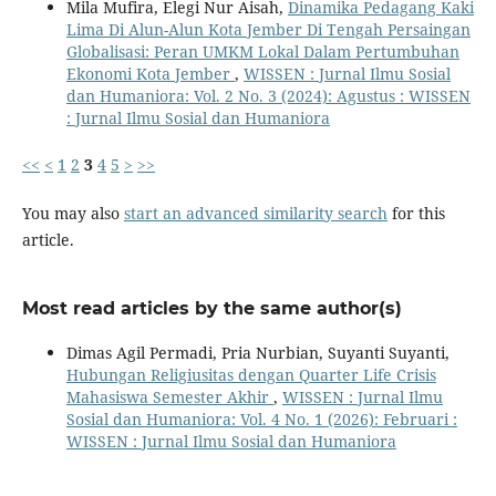
Mila Mufira, Elegi Nur Aisah,
Dinamika Pedagang Kaki
Lima Di Alun-Alun Kota Jember Di Tengah Persaingan
Globalisasi: Peran UMKM Lokal Dalam Pertumbuhan
Ekonomi Kota Jember
,
WISSEN : Jurnal Ilmu Sosial
dan Humaniora: Vol. 2 No. 3 (2024): Agustus : WISSEN
: Jurnal Ilmu Sosial dan Humaniora
<<
<
1
2
3
4
5
>
>>
You may also
start an advanced similarity search
for this
article.
Most read articles by the same author(s)
Dimas Agil Permadi, Pria Nurbian, Suyanti Suyanti,
Hubungan Religiusitas dengan Quarter Life Crisis
Mahasiswa Semester Akhir
,
WISSEN : Jurnal Ilmu
Sosial dan Humaniora: Vol. 4 No. 1 (2026): Februari :
WISSEN : Jurnal Ilmu Sosial dan Humaniora