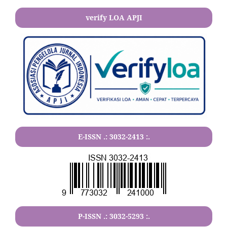
verify LOA APJI
E-ISSN .:
3032-2413
:.
P-ISSN .:
3032-5293
:.