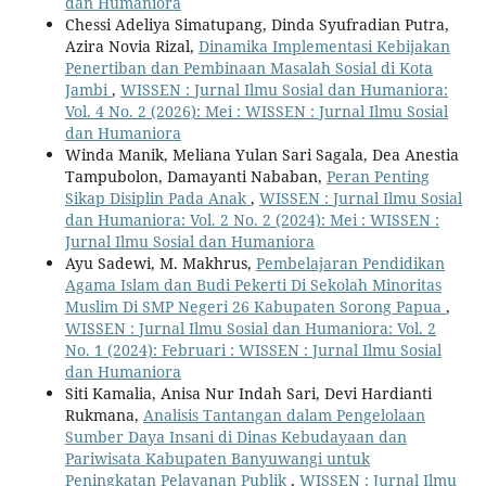
dan Humaniora
Chessi Adeliya Simatupang, Dinda Syufradian Putra,
Azira Novia Rizal,
Dinamika Implementasi Kebijakan
Penertiban dan Pembinaan Masalah Sosial di Kota
Jambi
,
WISSEN : Jurnal Ilmu Sosial dan Humaniora:
Vol. 4 No. 2 (2026): Mei : WISSEN : Jurnal Ilmu Sosial
dan Humaniora
Winda Manik, Meliana Yulan Sari Sagala, Dea Anestia
Tampubolon, Damayanti Nababan,
Peran Penting
Sikap Disiplin Pada Anak
,
WISSEN : Jurnal Ilmu Sosial
dan Humaniora: Vol. 2 No. 2 (2024): Mei : WISSEN :
Jurnal Ilmu Sosial dan Humaniora
Ayu Sadewi, M. Makhrus,
Pembelajaran Pendidikan
Agama Islam dan Budi Pekerti Di Sekolah Minoritas
Muslim Di SMP Negeri 26 Kabupaten Sorong Papua
,
WISSEN : Jurnal Ilmu Sosial dan Humaniora: Vol. 2
No. 1 (2024): Februari : WISSEN : Jurnal Ilmu Sosial
dan Humaniora
Siti Kamalia, Anisa Nur Indah Sari, Devi Hardianti
Rukmana,
Analisis Tantangan dalam Pengelolaan
Sumber Daya Insani di Dinas Kebudayaan dan
Pariwisata Kabupaten Banyuwangi untuk
Peningkatan Pelayanan Publik
,
WISSEN : Jurnal Ilmu