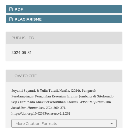
PDF
PLAGIARISME
PUBLISHED
2024-05-31
HOW TO CITE
Suyanti Suyanti, & Yulia Tutuik Nurfia. (2024). Pengaruh
Pendampingan Pengnalan Kesenian Jaranan Jombang di Situbomdo
Sejak Dini pada Anak Berkebutuhan Khusus.
WISSEN : Jurnal Ilmu
Sosial Dan Humaniora
,
2
(2), 260–271.
https://doi.org/10.62383/wissen.v2i2.262
More Citation Formats