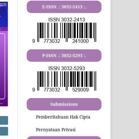
E-ISSN .:
3032-2413
:.
P-ISSN .:
3032-5293
:.
Submissions
Pemberitahuan Hak Cipta
Pernyataan Privasi