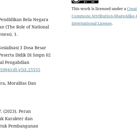
This work is licensed under a
Creat
Commons Attribution-ShareAlike 4
n Pendidikan Bela Negara
International License
.
(The Role of National
ness). 1.
osialisasi 3 Dosa Besar
eserta Didik Di Smpn 02
al Pengabdian
31004/cdj.v5i1.25555
ara, Moralitas Dan
Y. (2023). Peran
k Karakter dan
untuk Pembangunan