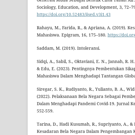
Sociology, Education, and Development, 3, 72–7
https://doi.org/10.52483/ijsed.v3i1.43
Rahayu, M., Farida, R., & Apriana, A. (2019). K
Mahasiswa. Epigram, 16, 175–180.
https://doi.o
Saddam, M. (2019). Intoleransi.
Sidqi, A., Sabil, S., Oktaviani, E. N., Jannah, R. H
& Edu, E. (2023). Pentingnya Pembentukan Sika
Mahasiswa Dalam Menghadapi Tantangan Globa
Siregar, S. K., Rudiyanto, R., Yulianto, B. A., Wido
(2022). Pelaksanaan Bela Negara Sebagai Pemb
Dalam Menghadapi Pandemi Covid-19. Jurnal K
552-559.
Tarina, D., Hadi Kusumah, R., Supriyanto, A., & 
Kesadaran Bela Negara Dalam Pengembangan 