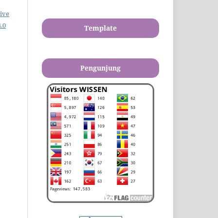
ive
.0
Template
Pengunjung