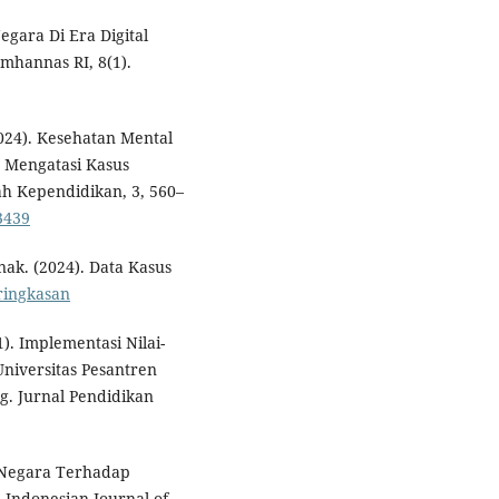
gara Di Era Digital
mhannas RI, 8(1).
(2024). Kesehatan Mental
 Mengatasi Kasus
iah Kependidikan, 3, 560–
3439
k. (2024). Data Kasus
ringkasan
1). Implementasi Nilai-
niversitas Pesantren
g. Jurnal Pendidikan
la Negara Terhadap
 Indonesian Journal of