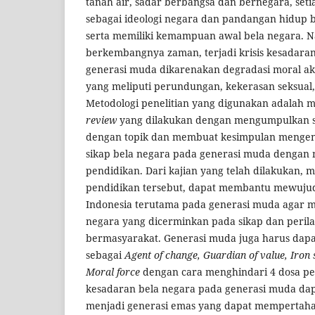
tanah air, sadar berbangsa dan bernegara, seti
sebagai ideologi negara dan pandangan hidup b
serta memiliki kemampuan awal bela negara. N
berkembangnya zaman, terjadi krisis kesadara
generasi muda dikarenakan degradasi moral ak
yang meliputi perundungan, kekerasan seksual, 
Metodologi penelitian yang digunakan adalah 
review
yang dilakukan dengan mengumpulkan s
dengan topik dan membuat kesimpulan menge
sikap bela negara pada generasi muda dengan 
pendidikan. Dari kajian yang telah dilakukan, 
pendidikan tersebut, dapat membantu mewuju
Indonesia terutama pada generasi muda agar m
negara yang dicerminkan pada sikap dan peri
bermasyarakat. Generasi muda juga harus da
sebagai
Agent of change, Guardian of value, Iron 
Moral force
dengan cara menghindari 4 dosa pe
kesadaran bela negara pada generasi muda dap
menjadi generasi emas yang dapat mempertaha