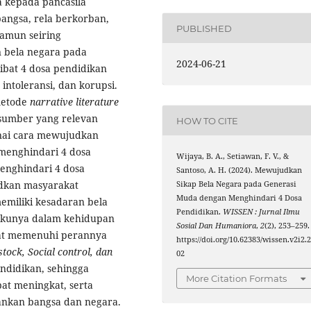
a kepada pancasila
angsa, rela berkorban,
PUBLISHED
amun seiring
n bela negara pada
2024-06-21
ibat 4 dosa pendidikan
intoleransi, dan korupsi.
metode
narrative literature
umber yang relevan
HOW TO CITE
nai cara mewujudkan
menghindari 4 dosa
Wijaya, B. A., Setiawan, F. V., &
menghindari 4 dosa
Santoso, A. H. (2024). Mewujudkan
dkan masyarakat
Sikap Bela Negara pada Generasi
Muda dengan Menghindari 4 Dosa
emiliki kesadaran bela
Pendidikan.
WISSEN : Jurnal Ilmu
lakunya dalam kehidupan
Sosial Dan Humaniora
,
2
(2), 253–259.
pat memenuhi perannya
https://doi.org/10.62383/wissen.v2i2.
stock, Social control, dan
02
ndidikan, sehingga
More Citation Formats
at meningkat, serta
nkan bangsa dan negara.