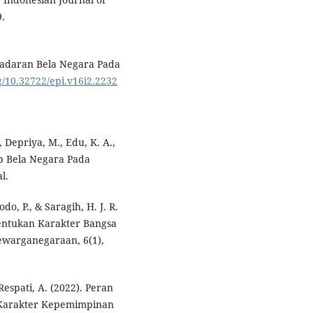
9.
esadaran Bela Negara Pada
rg/10.32722/epi.v16i2.2232
., Depriya, M., Edu, K. A.,
p Bela Negara Pada
l.
do, P., & Saragih, H. J. R.
entukan Karakter Bangsa
ewarganegaraan, 6(1),
Respati, A. (2022). Peran
Karakter Kepemimpinan