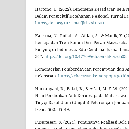
Hartono, D. (2022). Fenomena Kesadaran Bela Ne
Dalam Perspektif Ketahanan Nasional. Jurnal Le
https://doi.org/10.55960/jlri.v8i1.301
Karisma, N., Rofiah, A., Afifah, S., & Manik, Y. 
Remaja dan Tren Bunuh Diri: Peran Masyarakat
Bullying di Indonesia. Edu Cendikia: Jurnal Ilm
567.
https://doi.org/10.47709/educendikia.v3i03.
Kementerian Pemberdayaan Perempuan dan Ana
Kekerasan.
https://kekerasan.kemenpppa.go.id/
Nurcahyani, D., Bakri, B., & As’ad, M. Z. W. (202
Nilai Pendidikan Anti Korupsi pada Mahasiswa U
Tinggi Darul Ulum (Unipdu) Peterongan Jomban
Islam, 5(2), 35–49.
Puspitasari, S. (2021). Pentingnya Realisasi Be
Generasi Muda Sebagai Bentuk Cinta Tanah Air.