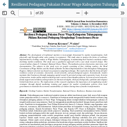
Resiliensi Pedagang Pakaian Pasar Wage Kabupaten Tulungagung: Pilihan Rasional Pedagang Menghadapi Transformasi Pasar