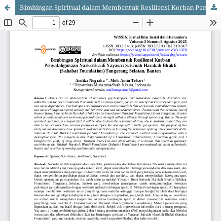
Bimbingan Spiritual dalam Membentuk Resiliensi Korban Penyalahgunaan Narkotika di Yayasan Sakinah Harakah Bhakti (Sahabat Foundation) Tangerang Selatan, Banten