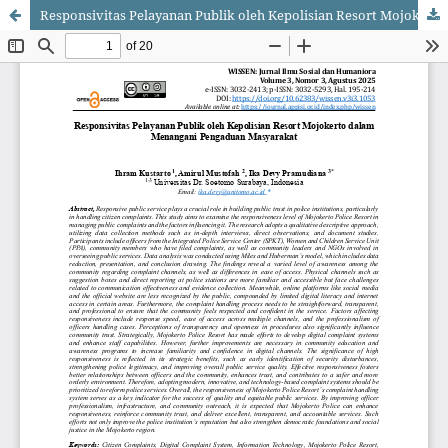
Responsivitas Pelayanan Publik oleh Kepolisian Resort Mojokerto dalam Menangani Pengaduan Masyarakat