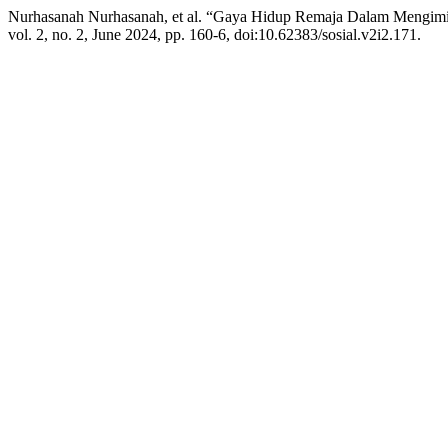
Nurhasanah Nurhasanah, et al. “Gaya Hidup Remaja Dalam Mengimit
vol. 2, no. 2, June 2024, pp. 160-6, doi:10.62383/sosial.v2i2.171.