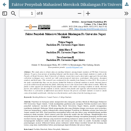
Faktor Penyebab Mahasiswi Merokok Dikalangan Fis Universitas Negeri Jakarta