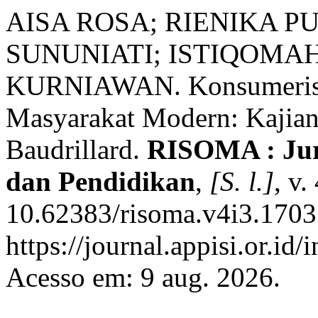
AISA ROSA; RIENIKA P
SUNUNIATI; ISTIQOMAH
KURNIAWAN. Konsumeris
Masyarakat Modern: Kajian 
Baudrillard.
RISOMA : Jur
dan Pendidikan
,
[S. l.]
, v.
10.62383/risoma.v4i3.1703
https://journal.appisi.or.id
Acesso em: 9 aug. 2026.