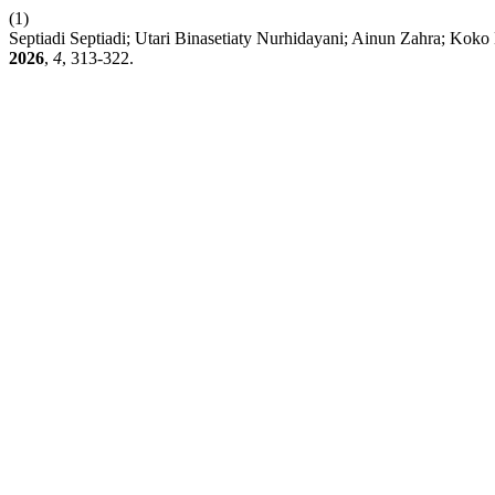
(1)
Septiadi Septiadi; Utari Binasetiaty Nurhidayani; Ainun Zahra; K
2026
,
4
, 313-322.