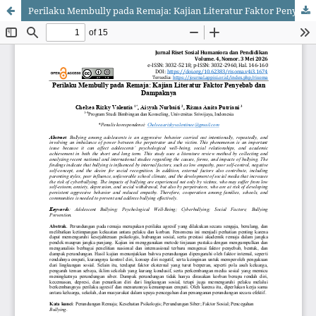
Perilaku Membully pada Remaja: Kajian Literatur Faktor Penyebab dan Dampaknya