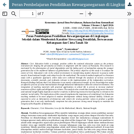
Peran Pembelajaran Pendidikan Kewarganegaraan di Lingkungan Sekolah dalam Membentuk Karakter Siswa yang Berakhlak, Berwawasan Kebangsaan dan Cinta Tanah Air