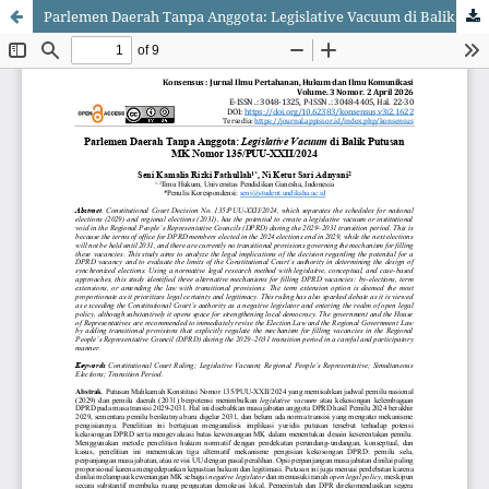
Parlemen Daerah Tanpa Anggota: Legislative Vacuum di Balik Putusan MK Nomor 135/PUU-XXII/2024