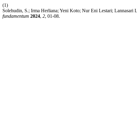
(1)
Solehudin, S.; Irma Herliana; Yeni Koto; Nur Eni Lestari; Lannasar
fundamentum
2024
,
2
, 01-08.