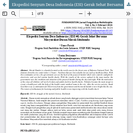
Ekspedisi Senyum Desa Indonesia (ESI) Gerak Sehat Bersama Masyarakat Dusun Merak Situbondo